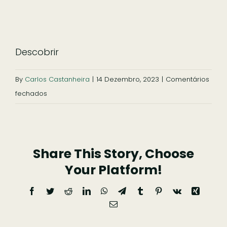
Descobrir
By
Carlos Castanheira
|
14 Dezembro, 2023
|
Comentários
em
fechados
Descobrir
Share This Story, Choose
Your Platform!
Facebook
Twitter
Reddit
LinkedIn
WhatsApp
Telegram
Tumblr
Pinterest
Vk
Xing
Email
(necessário
mas