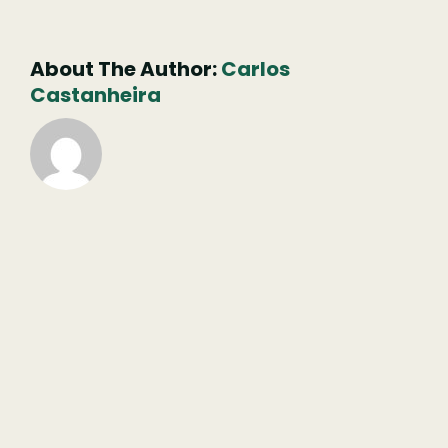
não
publicado)
About The Author:
Carlos
Castanheira