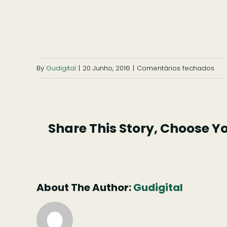
em
By
Gudigital
|
20 Junho, 2016
|
Comentários fechados
con
san
ant
Share This Story, Choose Y
1
About The Author:
Gudigital