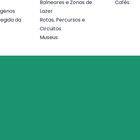
Balneares e Zonas de
Cafés
ógenos
Lazer
egida da
Rotas, Percursos e
Circuitos
Museus