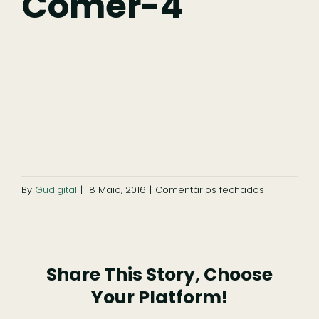
Comer-4
Comer
Ficar
Pesquisar
em
By
Gudigital
|
18 Maio, 2016
|
Comentários fechados
comer-
4
Share This Story, Choose
Your Platform!