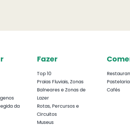
r
Fazer
Come
Top 10
Restauran
Praias Fluviais, Zonas
Pastelaria
Balneares e Zonas de
Cafés
ógenos
Lazer
egida da
Rotas, Percursos e
Circuitos
Museus