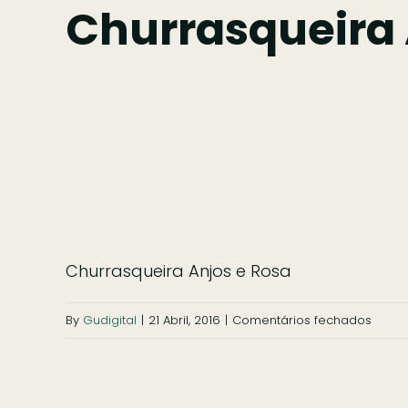
Churrasqueira 
Churrasqueira Anjos e Rosa
em
By
Gudigital
|
21 Abril, 2016
|
Comentários fechados
Churr
Anjos
e