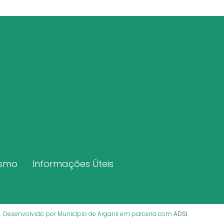
ismo
Informações Úteis
os. Desenvolvido por Município de Arganil em parceria com
ADSI