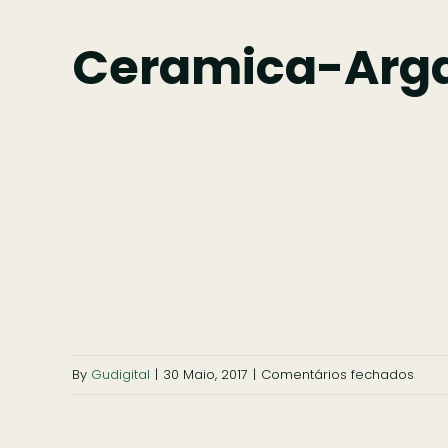
Ceramica-Arga
em
By
Gudigital
|
30 Maio, 2017
|
Comentários fechados
cera
arga