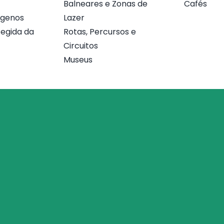
Balneares e Zonas de
Cafés
ógenos
Lazer
egida da
Rotas, Percursos e
Circuitos
Museus