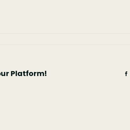
em
btt2
our Platform!