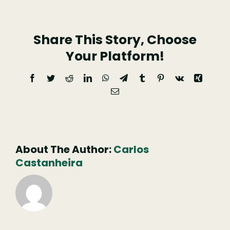
Serra
Do
Share This Story, Choose
Açor
Your Platform!
Facebook
Twitter
Reddit
LinkedIn
WhatsApp
Telegram
Tumblr
Pinterest
Vk
Xing
Email
(necessário
mas
não
publicado)
About The Author:
Carlos
Castanheira