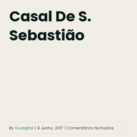
Fazer
Casal De S.
Sebastião
Comer
Ficar
Pesquisar
em
By
Gudigital
|
9 Junho, 2017
|
Comentários fechados
Casal