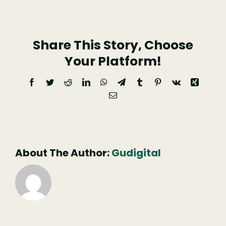
de
S.
Share This Story, Choose
Sebastião
Your Platform!
Facebook
Twitter
Reddit
LinkedIn
WhatsApp
Telegram
Tumblr
Pinterest
Vk
Xing
Email
(necessário
mas
não
publicado)
About The Author:
Gudigital