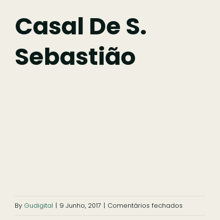
Fazer
Casal De S.
Sebastião
Comer
Ficar
Pesquisar
em
By
Gudigital
|
9 Junho, 2017
|
Comentários fechados
Casal