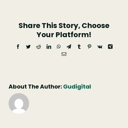
de
S.
Share This Story, Choose
Sebastião
Your Platform!
Facebook
Twitter
Reddit
LinkedIn
WhatsApp
Telegram
Tumblr
Pinterest
Vk
Xing
Email
(necessário
mas
não
publicado)
About The Author:
Gudigital