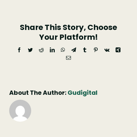
Venâncio
Coja
Share This Story, Choose
(15)
Your Platform!
Facebook
Twitter
Reddit
LinkedIn
WhatsApp
Telegram
Tumblr
Pinterest
Vk
Xing
Email
(necessário
mas
não
publicado)
About The Author:
Gudigital