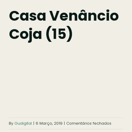
Fazer
Casa Venâncio
Coja (15)
Comer
Ficar
Pesquisar
em
By
Gudigital
|
6 Março, 2019
|
Comentários fechados
Casa