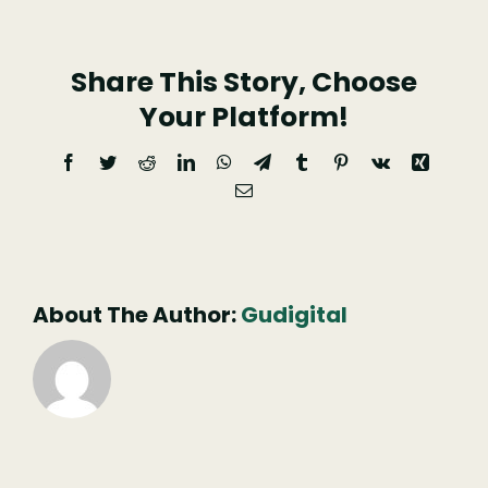
Venâncio
Coja
Share This Story, Choose
(14)
Your Platform!
Facebook
Twitter
Reddit
LinkedIn
WhatsApp
Telegram
Tumblr
Pinterest
Vk
Xing
Email
(necessário
mas
não
publicado)
About The Author:
Gudigital