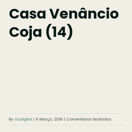
Fazer
Casa Venâncio
Coja (14)
Comer
Ficar
Pesquisar
em
By
Gudigital
|
6 Março, 2019
|
Comentários fechados
Casa