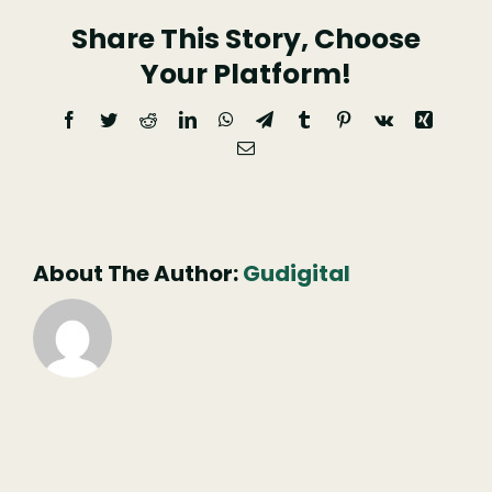
Share This Story, Choose
(10)
Your Platform!
Facebook
Twitter
Reddit
LinkedIn
WhatsApp
Telegram
Tumblr
Pinterest
Vk
Xing
Email
(necessário
mas
não
publicado)
About The Author:
Gudigital