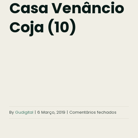
Fazer
Casa Venâncio
Coja (10)
Comer
Ficar
Pesquisar
em
By
Gudigital
|
6 Março, 2019
|
Comentários fechados
Casa
Venâncio
Coja