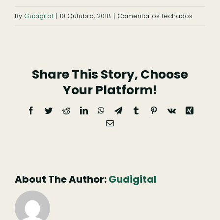
em
By
Gudigital
|
10 Outubro, 2018
|
Comentários fechados
Casa
do
Passal_
Share This Story, Choose
(8)
Your Platform!
Facebook
Twitter
Reddit
LinkedIn
WhatsApp
Telegram
Tumblr
Pinterest
Vk
Xing
Email
(necessário
mas
não
publicado)
About The Author:
Gudigital