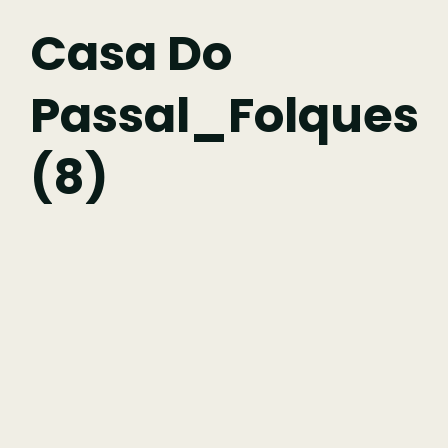
Fazer
Casa Do
Passal_Folques
Comer
(8)
Ficar
Pesquisar