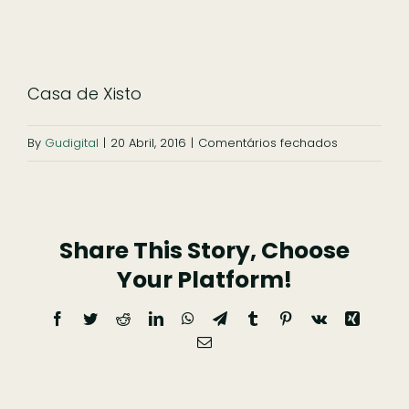
Casa de Xisto
em
By
Gudigital
|
20 Abril, 2016
|
Comentários fechados
Casa
de
Xisto
Share This Story, Choose
Your Platform!
Facebook
Twitter
Reddit
LinkedIn
WhatsApp
Telegram
Tumblr
Pinterest
Vk
Xing
Email
(necessário
mas
não
publicado)