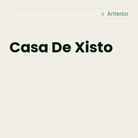
Anterior
Descobrir
Fazer
Casa De Xisto
Comer
Ficar
Pesquisar