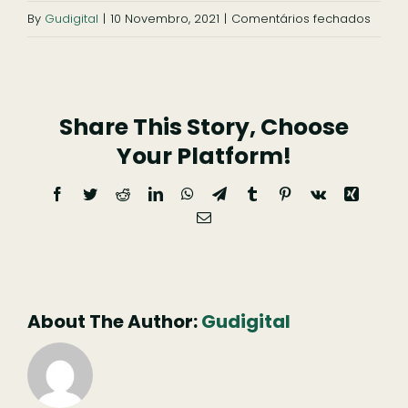
em
By
Gudigital
|
10 Novembro, 2021
|
Comentários fechados
Casa
da
Fonte
Share This Story, Choose
Nova
(1)
Your Platform!
Facebook
Twitter
Reddit
LinkedIn
WhatsApp
Telegram
Tumblr
Pinterest
Vk
Xing
Email
(necessário
mas
não
publicado)
About The Author:
Gudigital