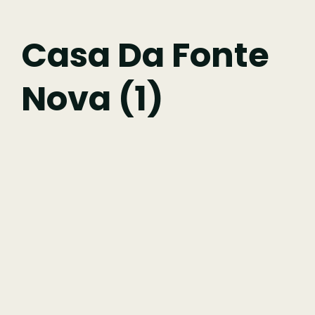
Fazer
Casa Da Fonte
Nova (1)
Comer
Ficar
Pesquisar