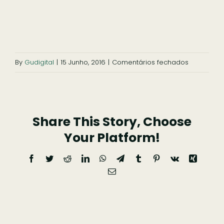
Ficar
Pesquisar
em
By
Gudigital
|
15 Junho, 2016
|
Comentários fechados
cartamil-
3
Share This Story, Choose
Your Platform!
Facebook
Twitter
Reddit
LinkedIn
WhatsApp
Telegram
Tumblr
Pinterest
Vk
Xing
Email
(necessário
mas
não
publicado)