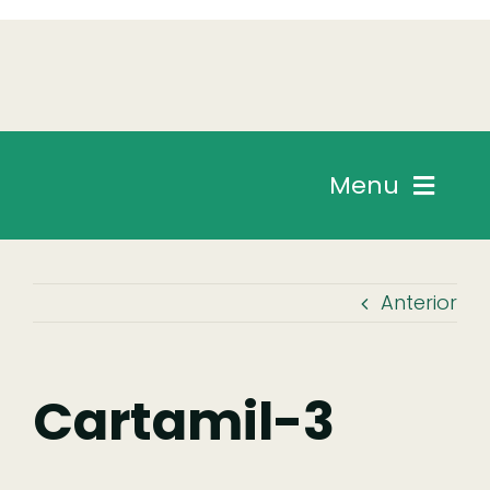
Skip
to
content
Menu
Chegar
Anterior
Descobrir
Fazer
Cartamil-3
Comer