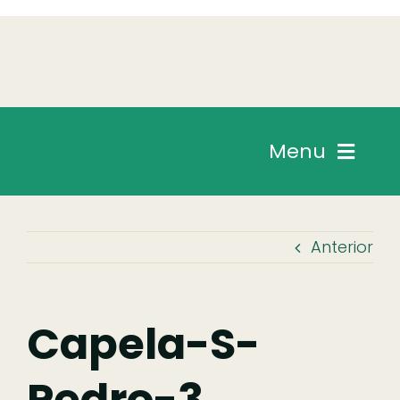
Skip
to
content
Menu
Chegar
Anterior
Descobrir
Fazer
Capela-S-
Pedro-3
Comer