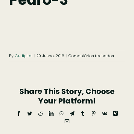
Ficar
Pesquisar
em
By
Gudigital
|
20 Junho, 2016
|
Comentários fechados
capela-
s-
pedro-
Share This Story, Choose
3
Your Platform!
Facebook
Twitter
Reddit
LinkedIn
WhatsApp
Telegram
Tumblr
Pinterest
Vk
Xing
Email
(necessário
mas