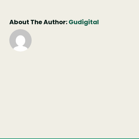
não
publicado)
About The Author:
Gudigital