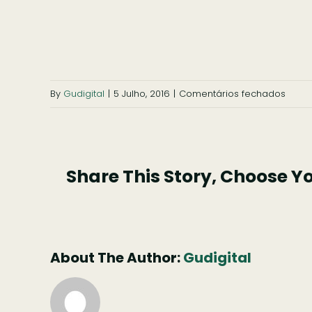
em
By
Gudigital
|
5 Julho, 2016
|
Comentários fechados
capel
da-
agoni
Share This Story, Choose Y
1
About The Author:
Gudigital