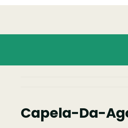
Skip
to
content
Capela-Da-Ago