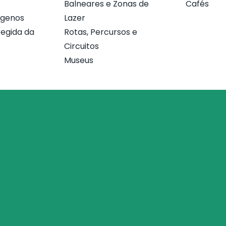
Balneares e Zonas de
Cafés
ógenos
Lazer
egida da
Rotas, Percursos e
Circuitos
Museus