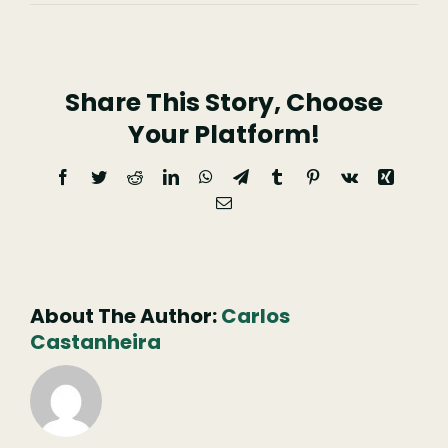
Cajadas
Do
Piódão
Share This Story, Choose
Your Platform!
Facebook
Twitter
Reddit
LinkedIn
WhatsApp
Telegram
Tumblr
Pinterest
Vk
Xing
Email
(necessário
mas
não
publicado)
About The Author:
Carlos
Castanheira