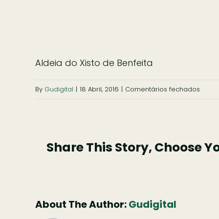
Aldeia do Xisto de Benfeita
em
By
Gudigital
|
18 Abril, 2016
|
Comentários fechados
Aldei
do
Xisto
Share This Story, Choose Y
de
Benfe
About The Author:
Gudigital