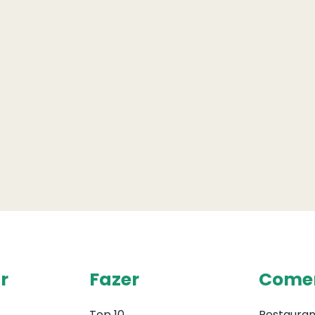
r
Fazer
Come
Top 10
Restauran