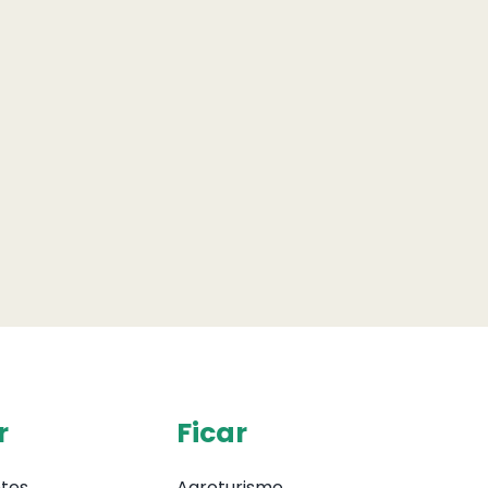
r
Ficar
tes
Agroturismo