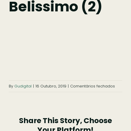
Belissimo (2)
Comer
Ficar
Pesquisar
em
By
Gudigital
|
16 Outubro, 2019
|
Comentários fechados
Belissim
(2)
Share This Story, Choose
Your Platform!