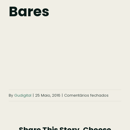
Fazer
Bares
Comer
Ficar
Pesquisar
em
By
Gudigital
|
25 Maio, 2016
|
Comentários fechados
bares
Share This Story, Choose