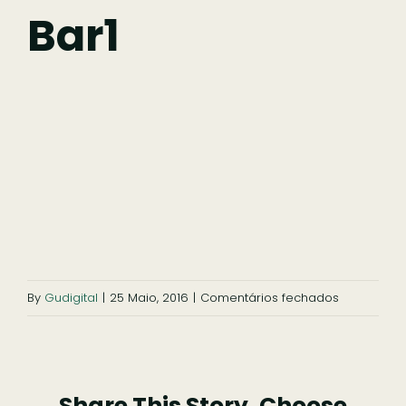
Fazer
Bar1
Comer
Ficar
Pesquisar
em
By
Gudigital
|
25 Maio, 2016
|
Comentários fechados
bar1
Share This Story, Choose