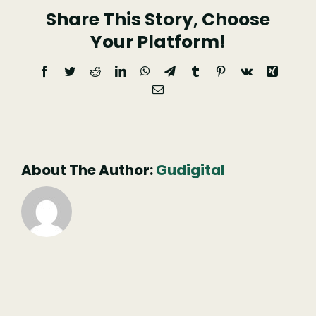
Share This Story, Choose
Your Platform!
Facebook
Twitter
Reddit
LinkedIn
WhatsApp
Telegram
Tumblr
Pinterest
Vk
Xing
Email
(necessário
mas
não
publicado)
About The Author:
Gudigital