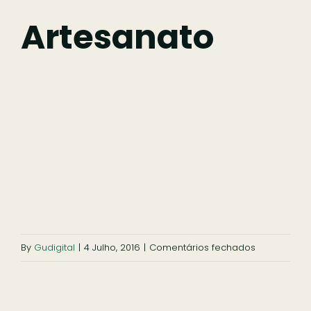
Fazer
Artesanato
Comer
Ficar
Pesquisar
em
By
Gudigital
|
4 Julho, 2016
|
Comentários fechados
artesanato