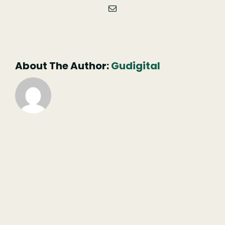
Email
(necessário
mas
não
publicado)
About The Author:
Gudigital