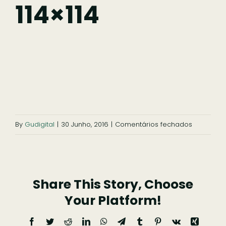
114×114
Comer
Ficar
Pesquisar
em
By
Gudigital
|
30 Junho, 2016
|
Comentários fechados
apple-
icon-
114×114
Share This Story, Choose
Your Platform!
Facebook
Twitter
Reddit
LinkedIn
WhatsApp
Telegram
Tumblr
Pinterest
Vk
Xing