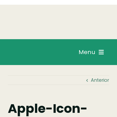
Skip
to
content
Menu
Chegar
Anterior
Descobrir
Fazer
Apple-Icon-