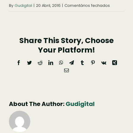
em
By
Gudigital
|
20 Abril, 2016
|
Comentários fechados
Alojamento
Local
de
Share This Story, Choose
Pardieiros
Your Platform!
Facebook
Twitter
Reddit
LinkedIn
WhatsApp
Telegram
Tumblr
Pinterest
Vk
Xing
Email
(necessário
mas
não
publicado)
About The Author:
Gudigital