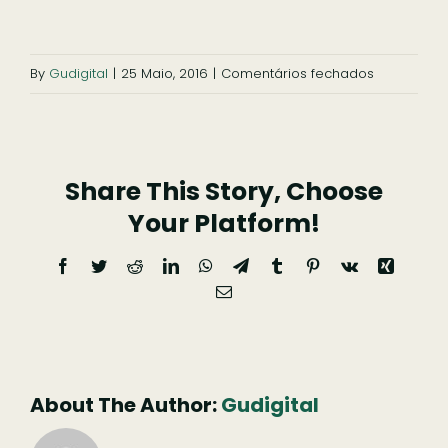
em
By
Gudigital
|
25 Maio, 2016
|
Comentários fechados
agroturism
Share This Story, Choose
Your Platform!
Facebook
Twitter
Reddit
LinkedIn
WhatsApp
Telegram
Tumblr
Pinterest
Vk
Xing
Email
(necessário
mas
não
publicado)
About The Author:
Gudigital