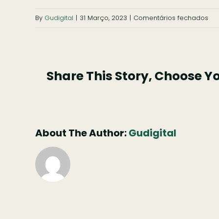
em
By
Gudigital
|
31 Março, 2023
|
Comentários fechados
a
tal
piz
Share This Story, Choose Y
4
About The Author:
Gudigital