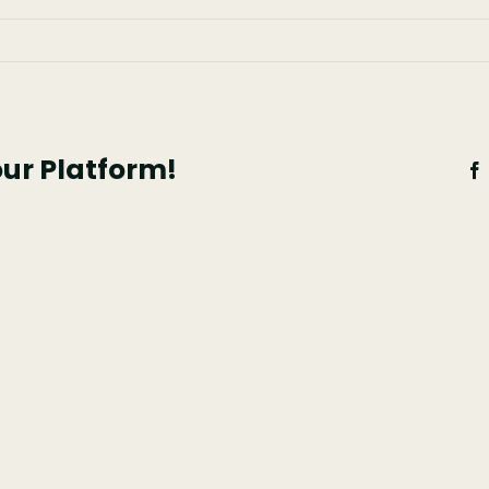
za
our Platform!