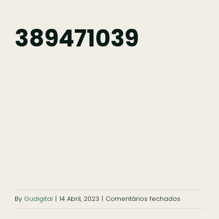
Fazer
389471039
Comer
Ficar
Pesquisar
em
By
Gudigital
|
14 Abril, 2023
|
Comentários fechados
389471039