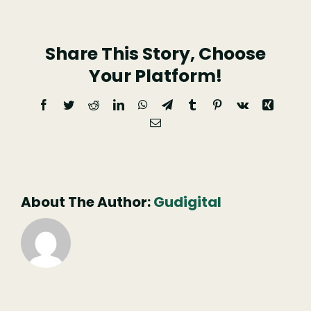
Share This Story, Choose
Your Platform!
Facebook
Twitter
Reddit
LinkedIn
WhatsApp
Telegram
Tumblr
Pinterest
Vk
Xing
Email
(necessário
mas
não
publicado)
About The Author:
Gudigital