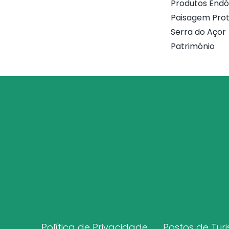
Produtos End
Paisagem Prot
Serra do Açor
Património
Política de Privacidade
Postos de Tur