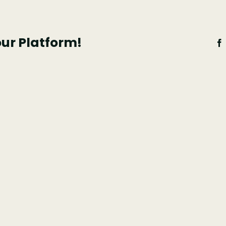
s
almente
our Platform!