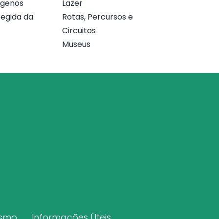
ógenos
Lazer
egida da
Rotas, Percursos e
Circuitos
Museus
ismo
Informações Úteis