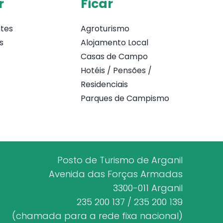
r
Ficar
tes
Agroturismo
s
Alojamento Local
Casas de Campo
Hotéis / Pensões /
Residenciais
Parques de Campismo
Posto de Turismo de Arganil
Avenida das Forças Armadas
3300-011 Arganil
235 200 137 / 235 200 139
(chamada para a rede fixa nacional)