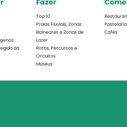
r
Fazer
Come
Top 10
Restauran
Praias Fluviais, Zonas
Pastelaria
Balneares e Zonas de
Cafés
ógenos
Lazer
egida da
Rotas, Percursos e
Circuitos
Museus