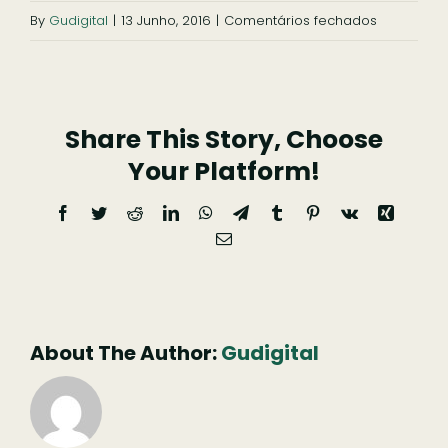
em
By
Gudigital
|
13 Junho, 2016
|
Comentários fechados
Fábrica
–
Bar
Share This Story, Choose
&
Cheer
Your Platform!
Facebook
Twitter
Reddit
LinkedIn
WhatsApp
Telegram
Tumblr
Pinterest
Vk
Xing
Email
(necessário
mas
não
publicado)
About The Author:
Gudigital