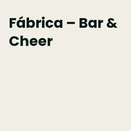
Fazer
Fábrica – Bar &
Cheer
Comer
Ficar
Pesquisar