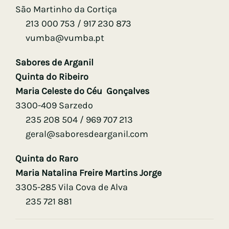
São Martinho da Cortiça
213 000 753 / 917 230 873
vumba@vumba.pt
Sabores de Arganil
Quinta do Ribeiro
Maria Celeste do Céu Gonçalves
3300-409 Sarzedo
235 208 504 / 969 707 213
geral@saboresdearganil.com
Quinta do Raro
Maria Natalina Freire Martins Jorge
3305-285 Vila Cova de Alva
235 721 881