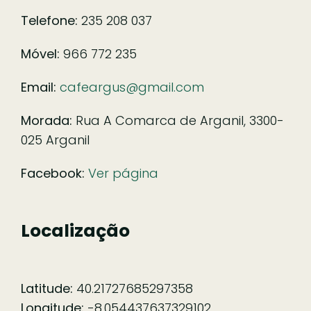
Telefone:
235 208 037
Móvel:
966 772 235
Email:
cafeargus@gmail.com
Morada:
Rua A Comarca de Arganil, 3300-
025 Arganil
Facebook:
Ver página
Localização
Latitude:
40.21727685297358
Longitude:
-8.054437637329102