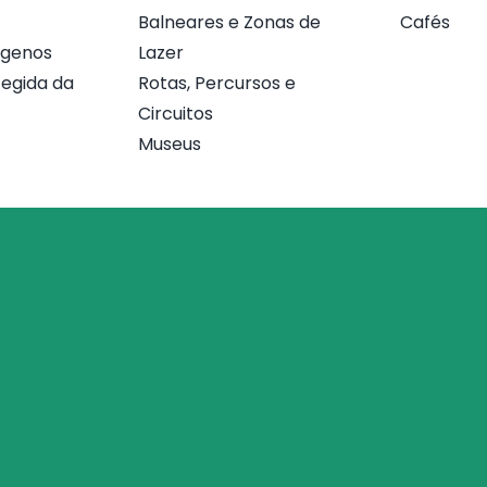
Balneares e Zonas de
Cafés
ógenos
Lazer
egida da
Rotas, Percursos e
Circuitos
Museus