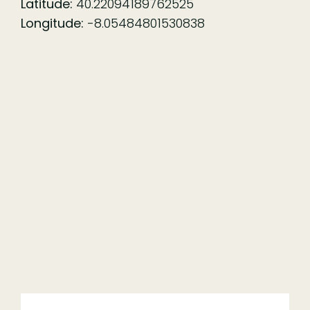
Latitude:
40.22094189762525
Longitude:
-8.05484801530838