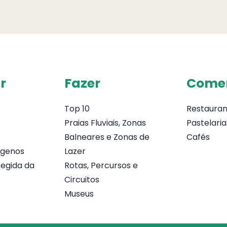
r
Fazer
Come
Top 10
Restauran
Praias Fluviais, Zonas
Pastelaria
Balneares e Zonas de
Cafés
ógenos
Lazer
egida da
Rotas, Percursos e
Circuitos
Museus