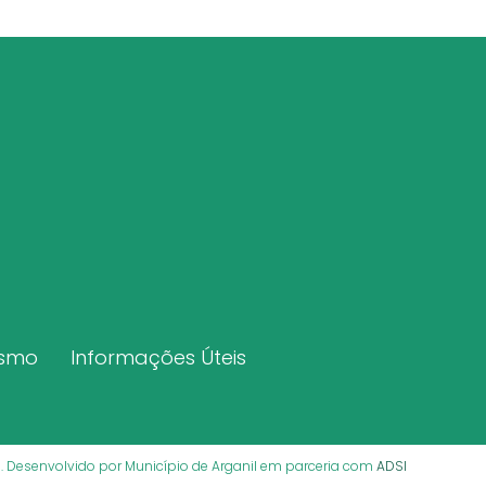
ismo
Informações Úteis
os. Desenvolvido por Município de Arganil em parceria com
ADSI