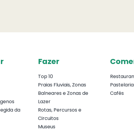
r
Fazer
Come
Top 10
Restauran
Praias Fluviais, Zonas
Pastelaria
Balneares e Zonas de
Cafés
ógenos
Lazer
egida da
Rotas, Percursos e
Circuitos
Museus