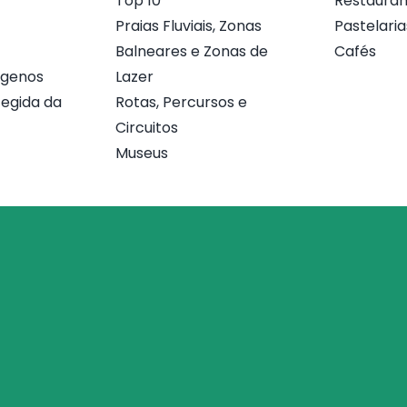
Top 10
Restauran
Praias Fluviais, Zonas
Pastelaria
Balneares e Zonas de
Cafés
ógenos
Lazer
egida da
Rotas, Percursos e
Circuitos
Museus