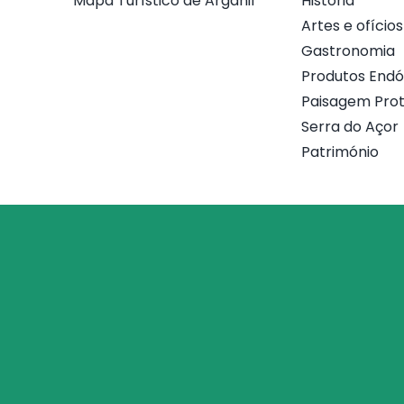
Mapa Turístico de Arganil
História
Artes e ofícios
Gastronomia
Produtos End
Paisagem Prot
Serra do Açor
Património