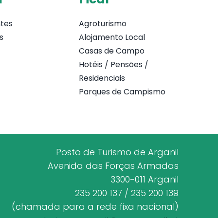
tes
Agroturismo
s
Alojamento Local
Casas de Campo
Hotéis / Pensões /
Residenciais
Parques de Campismo
Posto de Turismo de Arganil
Avenida das Forças Armadas
3300-011 Arganil
235 200 137 / 235 200 139
(chamada para a rede fixa nacional)