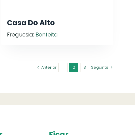
Casa Do Alto
Freguesia:
Benfeita
Anterior
1
2
3
Seguinte
r
Ficar