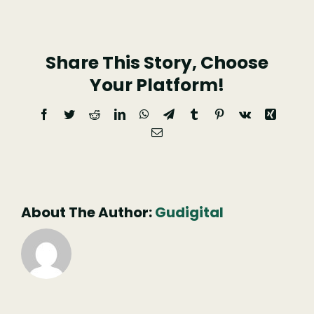
da
Cout
Share This Story, Choose
Your Platform!
Facebook
Twitter
Reddit
LinkedIn
WhatsApp
Telegram
Tumblr
Pinterest
Vk
Xing
Email
(necessário
mas
não
publicado)
About The Author:
Gudigital