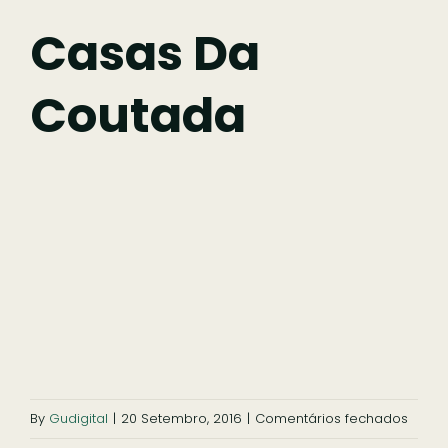
Fazer
Casas Da
Coutada
Comer
Ficar
Pesquisar
em
By
Gudigital
|
20 Setembro, 2016
|
Comentários fechados
Casa